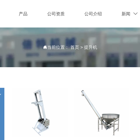
产品
公司资质
公司介绍
新闻

当前位置：
首页
>
提升机

