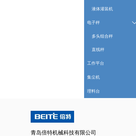
液体灌装机
电子秤
多头组合秤
直线秤
工作平台
集尘机
理料台
青岛倍特机械科技有限公司