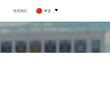

中文
联系我们