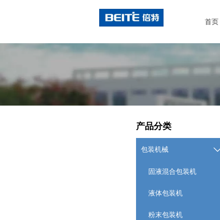
首页
产品分类
包装机械
固液混合包装机
液体包装机
粉末包装机