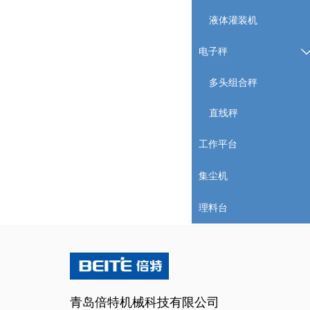
液体灌装机
电子秤
多头组合秤
直线秤
工作平台
集尘机
理料台
青岛倍特机械科技有限公司